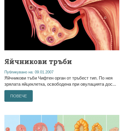
Яйчникови тръби
Публикувано на: 09.01.2007
Яйчникови тъби Чифтен орган от тръбест тип. По нея
зрялата яйцеклетка, освободена при овулацията дос...
ПОВЕЧЕ