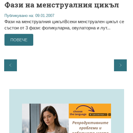
Фази на менструалния цикъл
Публикувано на: 09.01.2007
Фази на менструалния цикълВсеки менструален цикъл се
състои от 3 фази: фоликуларна, овулаторна и лут...
ПОВЕЧЕ