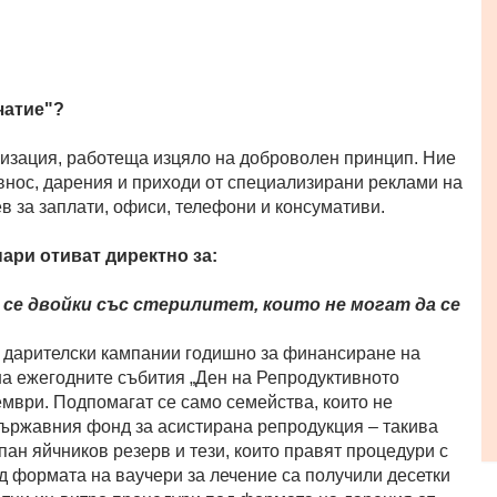
чатие"?
низация, работеща изцяло на доброволен принцип. Ние
внос, дарения и приходи от специализирани реклами на
в за заплати, офиси, телефони и консумативи.
пари отиват директно за:
се двойки със стерилитет, които не могат да се
ве дарителски кампании годишно за финансиране на
на ежегодните събития „Ден на Репродуктивното
ември. Подпомагат се само семейства, които не
държавния фонд за асистирана репродукция – такива
пан яйчников резерв и тези, които правят процедури с
д формата на ваучери за лечение са получили десетки