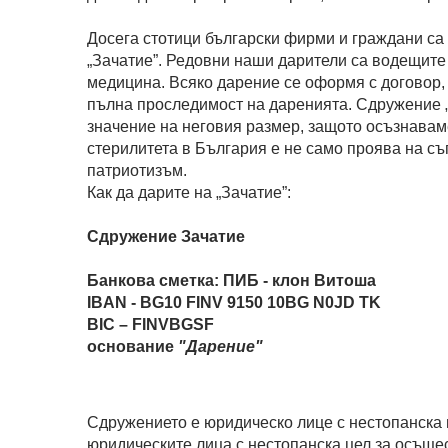
Досега стотици български фирми и граждани са 
„Зачатие”. Редовни наши дарители са водещите 
медицина. Всяко дарение се оформя с договор,
пълна проследимост на даренията. Сдружение „З
значение на неговия размер, защото осъзнавам
стерилитета в България е не само проява на съ
патриотизъм.
Как да дарите на „Зачатие”:
Сдружение Зачатие
Банкова сметка: ПИБ - клон Витоша
IBAN - BG10 FINV 9150 10BG N0JD TK
BIC – FINVBGSF
основание
"Дарение"
Сдружението е юридическо лице с нестопанска 
юридическите лица с нестопанска цел за осъще