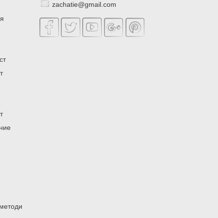
zachatie@gmail.com
ия
ст
т
т
ение
 методи