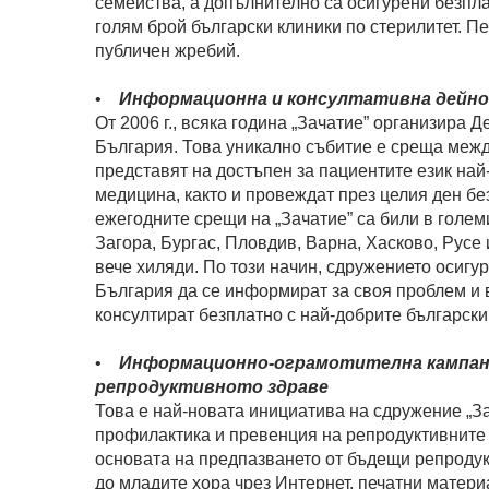
семейства, а допълнително са осигурени безпл
голям брой български клиники по стерилитет. П
публичен жребий.
•
Информационна и консултативна дейнос
От 2006 г., всяка година „Зачатие” организира 
България. Това уникално събитие е среща межд
представят на достъпен за пациентите език най
медицина, както и провеждат през целия ден бе
ежегодните срещи на „Зачатие” са били в голе
Загора, Бургас, Пловдив, Варна, Хасково, Русе 
вече хиляди. По този начин, сдружението осигу
България да се информират за своя проблем и в
консултират безплатно с най-добрите български
•
Информационно-ограмотителна кампани
репродуктивното здраве
Това е най-новата инициатива на сдружение „Зач
профилактика и превенция на репродуктивните
основата на предпазването от бъдещи репроду
до младите хора чрез Интернет, печатни матери