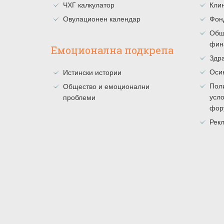
ЧХГ калкулатор
Клин
Овулационен календар
Фон
Общ
фин
Емоционална подкрепа
Здра
Оси
Истински истории
Поли
Общество и емоционални
усло
проблеми
фор
Рекл