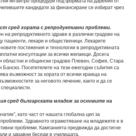
атни ин-витро процедури под формата на дарения от
ечелившите кандидати за финансиране се избират чрез
т сред хората с репродуктивни проблеми.
Ден на репродуктивното здраве в различни градове на
у пациенти, лекари и общественици. Лекарите
-новите постижения и технологии в репродуктивната
зплатни консултации за всички желаещи. Досега
ми областни и общински градове Плевен, София, Стара
и Банско. Посетителите на тези ежегодни събития са
рява възможност за хората от всички краища на
ъзможностите за неговото лечение, както и да се
 специалисти.
я сред българската младеж за основите на
атие”, като част от нашата глобална цел за
 проблеми. Здравното ограмотяване на младежите е в
ктивни проблеми. Кампанията предвижда да достигне
али и здравни беседи в училищата.