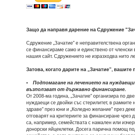
Защо да направя дарение на Сдружение "За
Сдружение „Зачатие” е неправителствена орга
се финансираме само и единствено от членски 
нашия сайт. Сдружението не изразходва нито ле
Затова, когато дарите на „Зачатие”, вашите 
•
П
одпомагане на лечението на нуждаещи 
възползват от държавно финансиране.
От 2008-ма година, „Зачатие” организира по д
нуждаещи се двойки със стерилитет, в рамките 
здраве” през юни и „Коледно желание” през дек
отговарят на критериите за финансиране чрез 
са, например, семействата с намален или изчер
донорски яйцеклетки. Досега парична помощ по