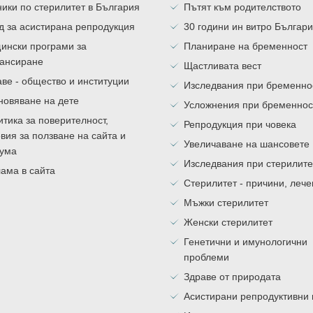
ики по стерилитет в България
Пътят към родителството
д за асистирана репродукция
30 години ин витро Българ
ински програми за
Планиране на бременност
ансиране
Щастливата вест
ве - общество и институции
Изследвания при бременно
новяване на дете
Усложнения при бременнос
тика за поверителност,
Репродукция при човека
вия за ползване на сайта и
Увеличаване на шансовете
ума
Изследвания при стерилите
ама в сайта
Стерилитет - причини, леч
Мъжки стерилитет
Женски стерилитет
Генетични и имунологични
проблеми
Здраве от природата
Асистирани репродуктивни